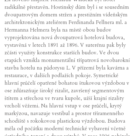
radikálně přestavěn. Hostinský dům byl i se sousedním
dvoupatrovým domem stržen a prestižním vídeňským
architektonickým ateliérem Ferdinanda Fellnera ml. a
Hermanna Helmera byla na místě obou budov
vyprojektována nová dvoupatrová hotelová budova,
vystavěná v letech 1891 až 1896. V suterénu pak byly
zčásti využity konstrukce starších budov. Ve dvou
etapách vznikla monumentální třípatrová novobarokní
stavba hotelu na půdorysu L. V přízemí byla kavárna a
restaurace, v dalších podlažích pokoje. Symetrické
hlavní průčelí opatřené bohatou štukovou výzdobou v
ose zdůrazňuje široký rizalit, završený segmentovým
štítem a střechou ve tvaru kupole, užší krajní rizality
vrcholí věžemi. Na hlavní vstup v ose průčelí, krytý
markýzou, navazuje vestibul a prostor tříramenného
schodiště s rokokovou plastickou výzdobou. Budova
měla od počátku moderní technické vybavení včetně