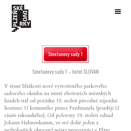
Smetanovy sady 1
Smetanovy sady 1 – hotel SLOVAN
V těsné blízkosti nově vytvořeného parkového
sadového okruhu na místě zbořených městských
hradeb stál od počátku 19. století původně zájezdní
hostinec U korunního prince Ferdinanda (později U
císaře rakouského). Od poloviny 19. století odsud
Johann Hahnenkamm, ve své době jeden z
nejbohatších obyvatel města provozující v Plzni