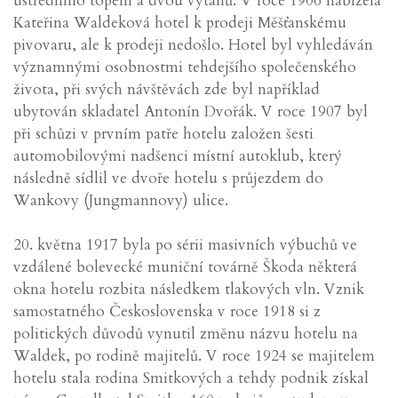
ústředního topení a dvou výtahů. V roce 1906 nabízela
Kateřina Waldeková hotel k prodeji Měšťanskému
pivovaru, ale k prodeji nedošlo. Hotel byl vyhledáván
významnými osobnostmi tehdejšího společenského
života, při svých návštěvách zde byl například
ubytován skladatel Antonín Dvořák. V roce 1907 byl
při schůzi v prvním patře hotelu založen šesti
automobilovými nadšenci místní autoklub, který
následně sídlil ve dvoře hotelu s průjezdem do
Wankovy (Jungmannovy) ulice.
20. května 1917 byla po sérii masivních výbuchů ve
vzdálené bolevecké muniční továrně Škoda některá
okna hotelu rozbita následkem tlakových vln. Vznik
samostatného Československa v roce 1918 si z
politických důvodů vynutil změnu názvu hotelu na
Waldek, po rodině majitelů. V roce 1924 se majitelem
hotelu stala rodina Smitkových a tehdy podnik získal