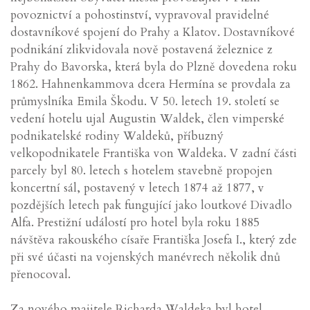
povoznictví a pohostinství, vypravoval pravidelné
dostavníkové spojení do Prahy a Klatov. Dostavníkové
podnikání zlikvidovala nově postavená železnice z
Prahy do Bavorska, která byla do Plzně dovedena roku
1862. Hahnenkammova dcera Hermína se provdala za
průmyslníka Emila Škodu. V 50. letech 19. století se
vedení hotelu ujal Augustin Waldek, člen vimperské
podnikatelské rodiny Waldeků, příbuzný
velkopodnikatele Františka von Waldeka. V zadní části
parcely byl 80. letech s hotelem stavebně propojen
koncertní sál, postavený v letech 1874 až 1877, v
pozdějších letech pak fungující jako loutkové Divadlo
Alfa. Prestižní událostí pro hotel byla roku 1885
návštěva rakouského císaře Františka Josefa I., který zde
při své účasti na vojenských manévrech několik dnů
přenocoval.
Za nového majitele Richarda Waldeka byl hotel