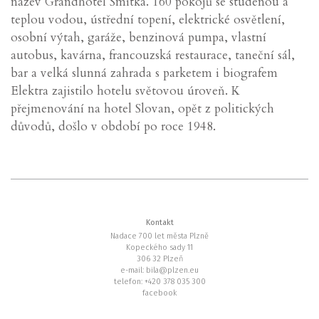
název Grandhotel Smitka. 160 pokojů se studenou a
teplou vodou, ústřední topení, elektrické osvětlení,
osobní výtah, garáže, benzinová pumpa, vlastní
autobus, kavárna, francouzská restaurace, taneční sál,
bar a velká slunná zahrada s parketem i biografem
Elektra zajistilo hotelu světovou úroveň. K
přejmenování na hotel Slovan, opět z politických
důvodů, došlo v období po roce 1948.
Kontakt
Nadace 700 let města Plzně
Kopeckého sady 11
306 32 Plzeň
e-mail: bila@plzen.eu
telefon: +420 378 035 300
facebook